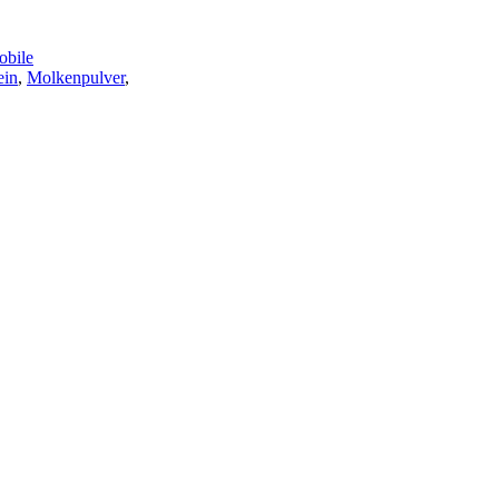
bile
ein
,
Molkenpulver
,