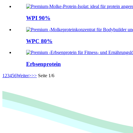
WPI 90%
WPC 80%
Erbsenprotein
1
2
3
4
5
6
Weiter>
>>
Seite 1/6