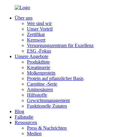
Über uns
Wer sind wir
Unser Vorteil
Zertifikat
Kernwert
Versorgungszentrum für Exzellenz
ESG -Fokus
Unsere Angebote
Produktliste
Kreatinserie
Molkenprotein
Protein auf pflanzlicher Basis
Carnitine -Serie
Aminosäuren
Hilfsstoffe
Gewichtsmanagement
Funktionelle Zutaten
Blog
Fallstudie
Ressourcen
Press & Nachrichten
Medien