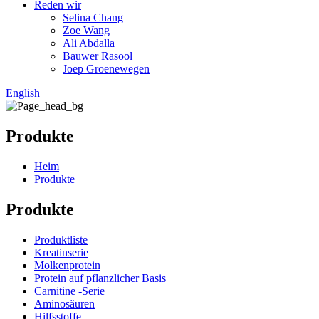
Reden wir
Selina Chang
Zoe Wang
Ali Abdalla
Bauwer Rasool
Joep Groenewegen
English
Produkte
Heim
Produkte
Produkte
Produktliste
Kreatinserie
Molkenprotein
Protein auf pflanzlicher Basis
Carnitine -Serie
Aminosäuren
Hilfsstoffe