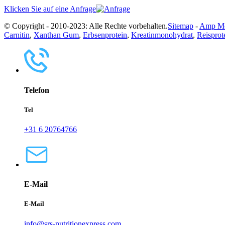
Klicken Sie auf eine Anfrage
© Copyright - 2010-2023: Alle Rechte vorbehalten.
Sitemap
-
Amp Mo
Carnitin
,
Xanthan Gum
,
Erbsenprotein
,
Kreatinmonohydrat
,
Reisprot
Telefon
Tel
+31 6 20764766
E-Mail
E-Mail
info@srs-nutritionexpress.com