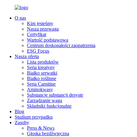
O nas
Kim jesteśmy
Nasza przewaga
Certyfikat
Wartość podstawowa
Centrum doskonałości zaopatrzenia
ESG Focus
Nasza oferta
Lista produktów
Seria kreatyny
Białko serwatki
Białko roślinne
Seria Carnitine
Aminokwasy
Substancje substancji desyste
Zarządzanie wagą
Składniki funkcjonalne
Blog
Studium przypadku
Zasoby
Press & News
Głoska bezdźwięczna