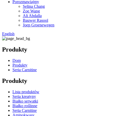
Porozmawiajmy
Selina Chang
Zoe Wang
Ali Abdalla
Bauwer Rasool
Joep Groenewegen
English
Produkty
Dom
Produkty
Seria Carnitine
Produkty
Lista produktów
Seria kreatyny
Białko serwatki
Białko roślinne
Seria Carnitine
Aminokwasy