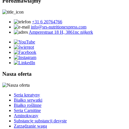
Porozmawiajmy
+31 6 20764766
info@srs-nutritionexpress.com
Amperestraat 18 H, 3861nc nijkerk
Nasza oferta
Seria kreatyny
Białko serwatki
Białko roślinne
Seria Carnitine
Aminokwasy
Substancje substancji desyste
Zarządzanie wagą