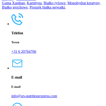
Guma Xanthan
,
Karnityna
,
Białko ryżowe
,
Monohydrat kreatyny
,
Białko grochowe
,
Proszek białka serwatki
,
Telefon
Teren
+31 6 20764766
E-mail
E-mail
info@srs-nutritionexpress.com