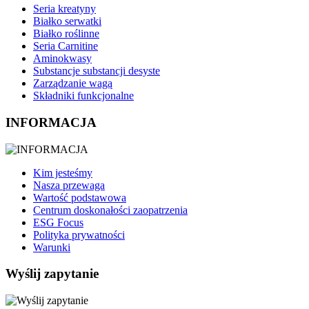
Seria kreatyny
Białko serwatki
Białko roślinne
Seria Carnitine
Aminokwasy
Substancje substancji desyste
Zarządzanie wagą
Składniki funkcjonalne
INFORMACJA
Kim jesteśmy
Nasza przewaga
Wartość podstawowa
Centrum doskonałości zaopatrzenia
ESG Focus
Polityka prywatności
Warunki
Wyślij zapytanie