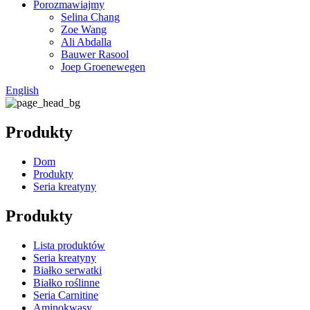
Porozmawiajmy
Selina Chang
Zoe Wang
Ali Abdalla
Bauwer Rasool
Joep Groenewegen
English
Produkty
Dom
Produkty
Seria kreatyny
Produkty
Lista produktów
Seria kreatyny
Białko serwatki
Białko roślinne
Seria Carnitine
Aminokwasy