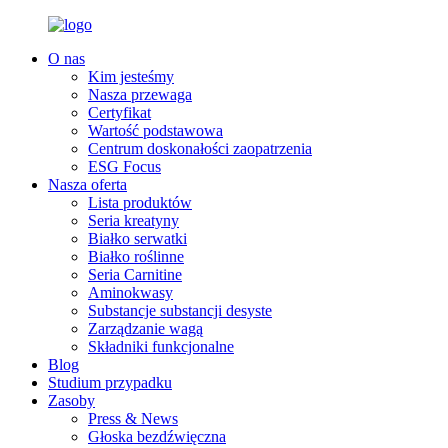
O nas
Kim jesteśmy
Nasza przewaga
Certyfikat
Wartość podstawowa
Centrum doskonałości zaopatrzenia
ESG Focus
Nasza oferta
Lista produktów
Seria kreatyny
Białko serwatki
Białko roślinne
Seria Carnitine
Aminokwasy
Substancje substancji desyste
Zarządzanie wagą
Składniki funkcjonalne
Blog
Studium przypadku
Zasoby
Press & News
Głoska bezdźwięczna