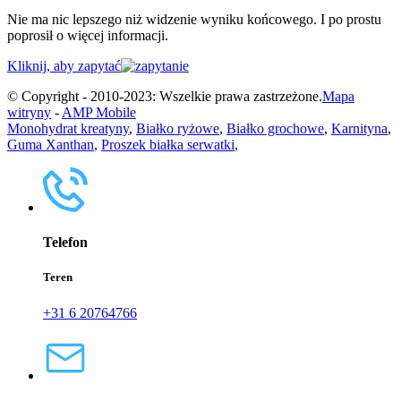
Nie ma nic lepszego niż widzenie wyniku końcowego. I po prostu
poprosił o więcej informacji.
Kliknij, aby zapytać
© Copyright - 2010-2023: Wszelkie prawa zastrzeżone.
Mapa
witryny
-
AMP Mobile
Monohydrat kreatyny
,
Białko ryżowe
,
Białko grochowe
,
Karnityna
,
Guma Xanthan
,
Proszek białka serwatki
,
Telefon
Teren
+31 6 20764766