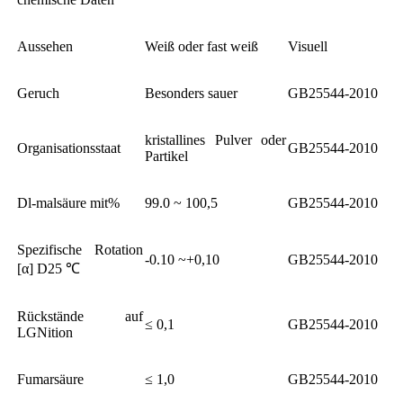
Aussehen
Weiß oder fast weiß
Visuell
Geruch
Besonders sauer
GB25544-2010
kristallines Pulver oder
Organisationsstaat
GB25544-2010
Partikel
Dl-malsäure mit%
99.0 ~ 100,5
GB25544-2010
Spezifische Rotation
-0.10 ~+0,10
GB25544-2010
[α] D25 ℃
Rückstände auf
≤ 0,1
GB25544-2010
LGNition
Fumarsäure
≤ 1,0
GB25544-2010