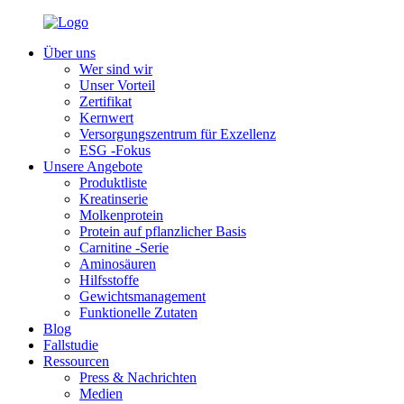
Über uns
Wer sind wir
Unser Vorteil
Zertifikat
Kernwert
Versorgungszentrum für Exzellenz
ESG -Fokus
Unsere Angebote
Produktliste
Kreatinserie
Molkenprotein
Protein auf pflanzlicher Basis
Carnitine -Serie
Aminosäuren
Hilfsstoffe
Gewichtsmanagement
Funktionelle Zutaten
Blog
Fallstudie
Ressourcen
Press & Nachrichten
Medien